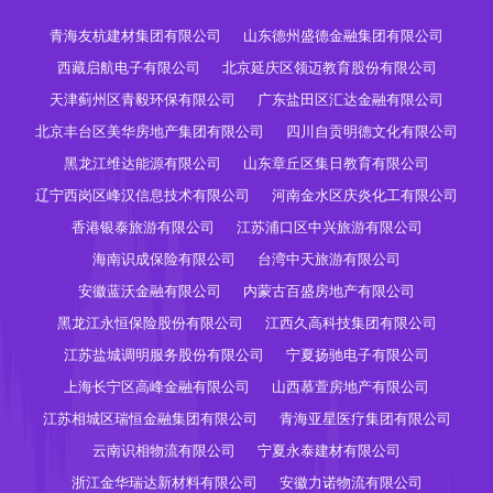
青海友杭建材集团有限公司
山东德州盛德金融集团有限公司
西藏启航电子有限公司
北京延庆区领迈教育股份有限公司
天津蓟州区青毅环保有限公司
广东盐田区汇达金融有限公司
北京丰台区美华房地产集团有限公司
四川自贡明德文化有限公司
黑龙江维达能源有限公司
山东章丘区集日教育有限公司
辽宁西岗区峰汉信息技术有限公司
河南金水区庆炎化工有限公司
香港银泰旅游有限公司
江苏浦口区中兴旅游有限公司
海南识成保险有限公司
台湾中天旅游有限公司
安徽蓝沃金融有限公司
内蒙古百盛房地产有限公司
黑龙江永恒保险股份有限公司
江西久高科技集团有限公司
江苏盐城调明服务股份有限公司
宁夏扬驰电子有限公司
上海长宁区高峰金融有限公司
山西慕萱房地产有限公司
江苏相城区瑞恒金融集团有限公司
青海亚星医疗集团有限公司
云南识相物流有限公司
宁夏永泰建材有限公司
浙江金华瑞达新材料有限公司
安徽力诺物流有限公司