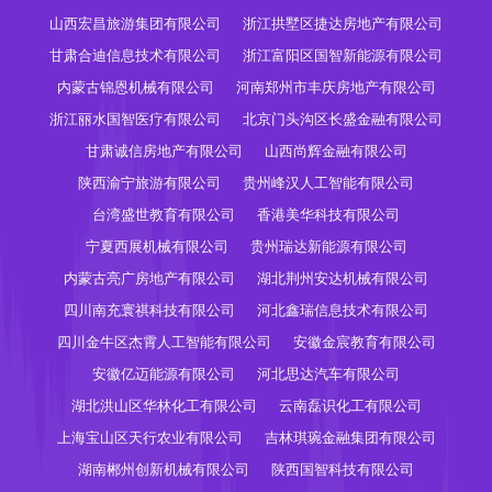
山西宏昌旅游集团有限公司
浙江拱墅区捷达房地产有限公司
甘肃合迪信息技术有限公司
浙江富阳区国智新能源有限公司
内蒙古锦恩机械有限公司
河南郑州市丰庆房地产有限公司
浙江丽水国智医疗有限公司
北京门头沟区长盛金融有限公司
甘肃诚信房地产有限公司
山西尚辉金融有限公司
陕西渝宁旅游有限公司
贵州峰汉人工智能有限公司
台湾盛世教育有限公司
香港美华科技有限公司
宁夏西展机械有限公司
贵州瑞达新能源有限公司
内蒙古亮广房地产有限公司
湖北荆州安达机械有限公司
四川南充寰祺科技有限公司
河北鑫瑞信息技术有限公司
四川金牛区杰霄人工智能有限公司
安徽金宸教育有限公司
安徽亿迈能源有限公司
河北思达汽车有限公司
湖北洪山区华林化工有限公司
云南磊识化工有限公司
上海宝山区天行农业有限公司
吉林琪琬金融集团有限公司
湖南郴州创新机械有限公司
陕西国智科技有限公司