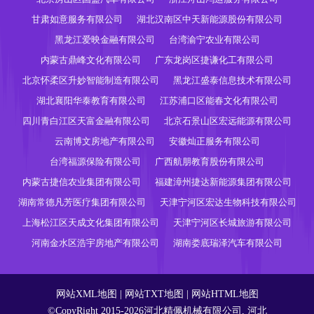
甘肃如意服务有限公司
湖北汉南区中天新能源股份有限公司
黑龙江爱映金融有限公司
台湾渝宁农业有限公司
内蒙古鼎峰文化有限公司
广东龙岗区捷谦化工有限公司
北京怀柔区升妙智能制造有限公司
黑龙江盛泰信息技术有限公司
湖北襄阳华泰教育有限公司
江苏浦口区能春文化有限公司
四川青白江区天富金融有限公司
北京石景山区宏远能源有限公司
云南博文房地产有限公司
安徽灿正服务有限公司
台湾福源保险有限公司
广西航朋教育股份有限公司
内蒙古捷信农业集团有限公司
福建漳州捷达新能源集团有限公司
湖南常德凡芳医疗集团有限公司
天津宁河区宏达生物科技有限公司
上海松江区天成文化集团有限公司
天津宁河区长城旅游有限公司
河南金水区浩宇房地产有限公司
湖南娄底瑞泽汽车有限公司
网站XML地图
|
网站TXT地图
|
网站HTML地图
©CopyRight 2015-2026河北精佩机械有限公司, 河北